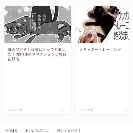
猫のワクチン接種に行ってきまし
クリッカートレーニング
た！3匹3様のリアクションと成長
記録
2025.07.09
ねこ
2024.11.06
ねこグ
HOME
まいにちのねこ
僕じゃないです
＞
＞